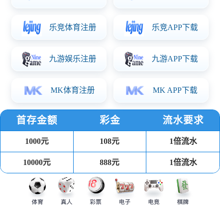
创立初心与品牌愿景
自创立之初，爱游戏入口就确立了“科技驱动体育创新”的发
展方向，融合赛事直播、数据分析与观赛互动体验，打造兼
具专业性与沉浸感的体育平台。 我们希望通过技术力量让
爱游戏入口等体育内容更便捷、更智能地触达全球用户。